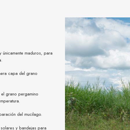
 y únicamente maduros, para
a.
imera capa del grano
 el grano pergamino
emperatura.
eparación del mucilago.
 solares y bandejas para